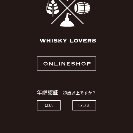
し、若さを感じさせない厚みのある味わいに仕上がって
います。
若い蒸溜所ながら完成度の高い酒質を持つアードナムル
ッカンの希少なボトラーズリリースです。
テイスティングノート
香り：潮風、スモーク、ペッパー、レモンピール。
味わい：ボディはバニリンからソルティー、スモークに
ペッパー。
お買い物を続ける
カートへ進む
余韻：フィニッシュはスモークとレモンピールのビタ
ー。
シングルカスクネーション
2011年に設立されたシングルカスクネーション社は
年齢認証
20歳以上ですか？
ウイスキーマニアであるアメリカ人のジョシュア氏とス
コットランド人のジェイソン氏が、希少で良質なシング
はい
いいえ
ルカスクや限定ボトリングを求める世界中の熱心なウイ
スキー愛好家のコミュニティとしてスタートしたアメリ
カを代表するインディペンデントボトラー。
今後の展開においてもソサエティと樽を共有し、今まで