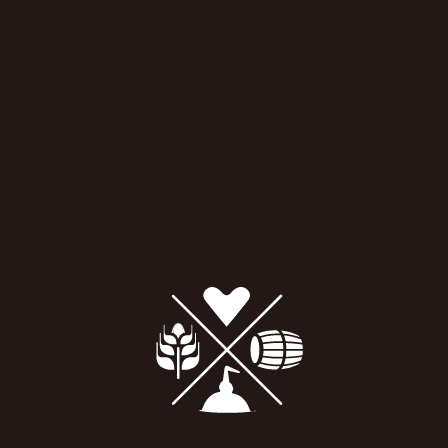
￥14,190
ション
￥23,650
数量
数量
カートに入れる
カートに入れる
グレンギリー 2008 14年 ミ
グレンギリー 2003 21年
ャオジアム ウイスキーファ
1st fill バーボンホグスヘッ
インド
ド シングルカスクネーショ
￥24,640
ン