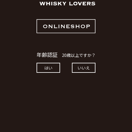
￥28,600
数量
お買い物を続ける
カートへ進む
カートに入れる
ただいま品切れ中です。
年齢認証
20歳以上ですか？
はい
いいえ
グレンギリー1988 34年 ホ
グスヘッド # 1599 BB&R
エクセプショナルカスク
￥90,200
ただいま品切れ中です。