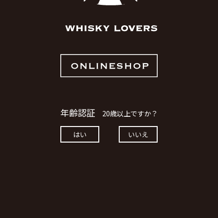
数量
カートに入れる
ただいま品切れ中です。
お買い物を続ける
カートへ進む
年齢認証
20歳以上ですか？
CONTACT
はい
いいえ
TEL : 086-233-1102
11：00-20：00 (月曜・火曜定休日)