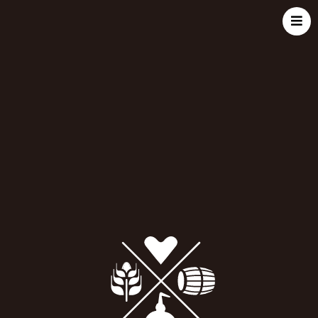
全て
|
ハイランド
|
エドラダワー
2件
の商品が見つかりました
エドラダワー10年 創業200
エドラダワー 10 ans 2010
周年記念ボトル
French Connections S.V
￥8,800
￥13,200