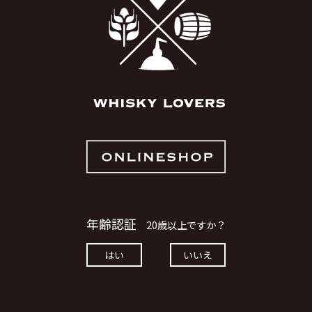
キース 28年 1stフィル アメ
グレンキース 1993 29年 ホ
ンオークバレル シークレット
ッド # 82789 Signatory for 
お買い物を続ける
カートへ進む
イサイド コレクション
Whisky Exchange
200
￥67,100
年齢認証
20歳以上ですか？
カートに入れる
ただいま品切れ中です。
はい
いいえ